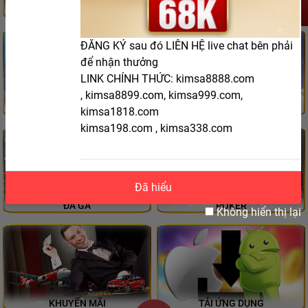
NỔ HŨ
LÔ TÔ
ĐĂNG KÝ sau đó LIÊN HỆ live chat bên phải
để nhận thưởng
LINK CHÍNH THỨC: kimsa8888.com
, kimsa8899.com, kimsa999.com,
BẮN CÁ
XỔ SỐ
kimsa1818.com
kimsa198.com , kimsa338.com
Đã hiểu
ĐÁ GÀ
POKER
Không hiển thị lại
KHUYẾN MÃI
TẢI ỨNG DỤNG