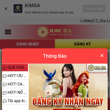
KIMSA
TẢI XUỐNG
Fast, efficient and reliable app to use.
Lottery2 C_Gia 
ĐĂNG NHẬP
ĐĂNG KÝ
×
Thông Báo
QUÀ CHO THÀNH VIÊN MỚI
HOT! ƯU ĐÃI THỂ THAO
THỂ THAO
SÒNG BÀI
HOT! CASINO NẠP MỚI
HOT! NỔ HŨ
Tải app kimsa để không bị chặn link
Liên hệ