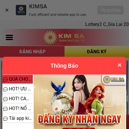
KIMSA
TẢI XUỐNG
Fast, efficient and reliable app to use.
Lottery2 C_Gia Lai 
ĐĂNG NHẬP
ĐĂNG KÝ
×
Thông Báo
QUÀ CHO THÀNH VIÊN MỚI
HOT! ƯU ĐÃI THỂ THAO
THỂ THAO
SÒNG BÀI
HOT! CASINO NẠP MỚI
HOT! NỔ HŨ
Tải app kimsa để không bị chặn link
Liên hệ