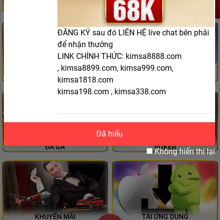
NỔ HŨ
LÔ TÔ
ĐĂNG KÝ sau đó LIÊN HỆ live chat bên phải
để nhận thưởng
LINK CHÍNH THỨC: kimsa8888.com
, kimsa8899.com, kimsa999.com,
BẮN CÁ
XỔ SỐ
kimsa1818.com
kimsa198.com , kimsa338.com
Đã hiểu
ĐÁ GÀ
POKER
Không hiển thị lại
KHUYẾN MÃI
TẢI ỨNG DỤNG